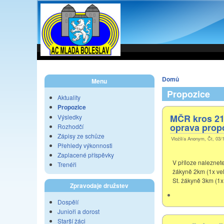
Domů
Menu
Propozice
Aktuality
Propozice
MČR kros 21
Výsledky
oprava prop
Rozhodčí
Zápisy ze schůze
Vložil/a Anonym, Čt, 03/
Přehledy výkonnosti
Zaplacené příspěvky
V příloze naleznet
Trenéři
žákyně 2km (1x vel
St. žákyně 3km (1x
Zpravodaje družstev
Dospělí
Junioři a dorost
Starší žáci