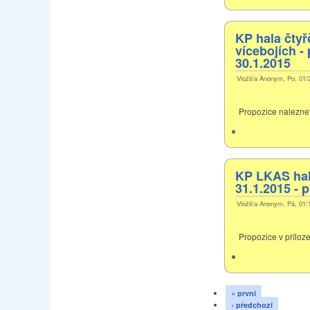
KP hala čtyř
vícebojích -
30.1.2015
Vložil/a Anonym, Po, 01/
Propozice naleznet
KP LKAS hala
31.1.2015 - 
Vložil/a Anonym, Pá, 01/
Propozice v příloz
« první
‹ předchozí