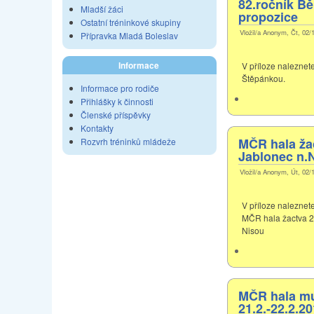
82.ročník B
Mladší žáci
propozice
Ostatní tréninkové skupiny
Vložil/a Anonym, Čt, 02/
Přípravka Mladá Boleslav
Informace
V příloze naleznet
Štěpánkou.
Informace pro rodiče
Přihlášky k činnosti
Členské příspěvky
Kontakty
MČR hala žac
Rozvrh tréninků mládeže
Jablonec n.N
Vložil/a Anonym, Út, 02/
V příloze naleznet
MČR hala žactva 28
Nisou
MČR hala mu
21.2.-22.2.2