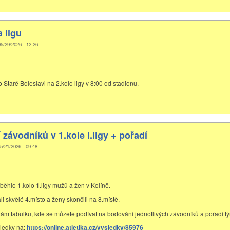
 ligu
 05/29/2026 - 12:26
o Staré Boleslavi na 2.kolo ligy v 8:00 od stadionu.
závodníků v 1.kole I.ligy + pořadí
 05/21/2026 - 09:48
běhlo 1.kolo 1.ligy mužů a žen v Kolíně.
i skvělé 4.místo a ženy skončili na 8.místě.
ílám tabulku, kde se můžete podívat na bodování jednotlivých závodníků a pořadí t
ledky na:
https://online.atletika.cz/vysledky/85976