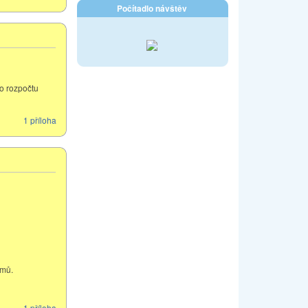
Počítadlo návštěv
ho rozpočtu
1 příloha
ýmů.
1 příloha