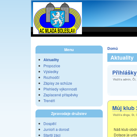
Domů
Menu
Aktuality
Aktuality
Propozice
Přihlášky
Výsledky
Rozhodčí
Vložil/a admin, Čt,
Zápisy ze schůze
Přehledy výkonnosti
Zaplacené příspěvky
Trenéři
Můj klub
Zpravodaje družstev
Vložil/a dinga, St,
Dospělí
Junioři a dorost
Náš klub obdr
Dotace je urč
Starší žáci