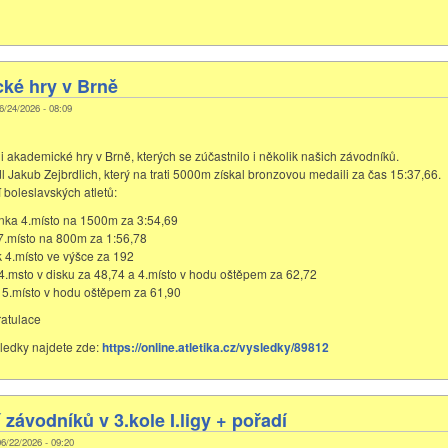
ké hry v Brně
 06/24/2026 - 08:09
i akademické hry v Brně, kterých se zúčastnilo i několik našich závodníků.
l Jakub Zejbrdlich, který na trati 5000m získal bronzovou medaili za čas 15:37,66.
 boleslavských atletů:
nka 4.místo na 1500m za 3:54,69
7.místo na 800m za 1:56,78
 4.místo ve výšce za 192
4.msto v disku za 48,74 a 4.místo v hodu oštěpem za 62,72
 5.místo v hodu oštěpem za 61,90
atulace
ledky najdete zde:
https://online.atletika.cz/vysledky/89812
závodníků v 3.kole I.ligy + pořadí
 06/22/2026 - 09:20