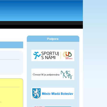
Podpora
.