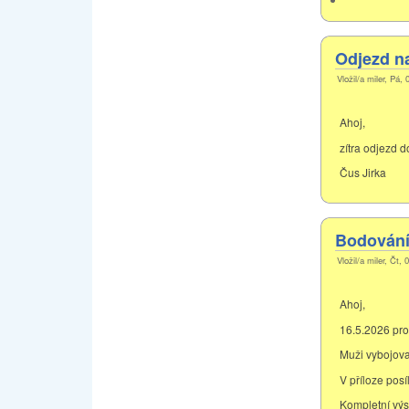
Odjezd na
Vložil/a miler, Pá,
Ahoj,
zítra odjezd d
Čus Jirka
Bodování 
Vložil/a miler, Čt,
Ahoj,
16.5.2026 pro
Muži vybojoval
V příloze pos
Kompletní výs