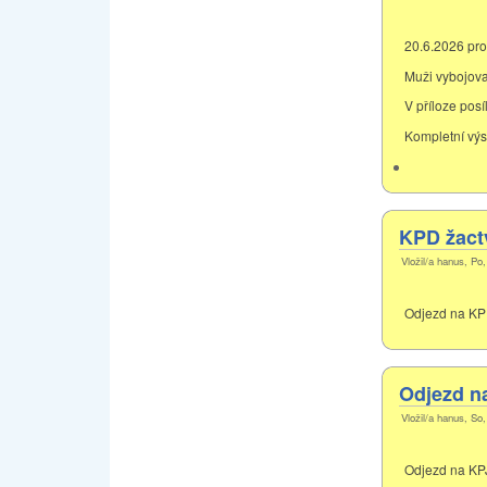
20.6.2026 pro
Muži vybojoval
V příloze pos
Kompletní výs
KPD žact
Vložil/a hanus, Po
Odjezd na KPD 
Odjezd n
Vložil/a hanus, So
Odjezd na KPJ