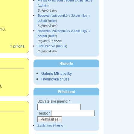
Přihlášky na soustředění a další akce
(
admin
)
6 týdnů 4 dny
Bodování závodníků v 3.kole I.ligy +
pořadí
(
miler
)
6 týdnů 5 dnů
ýmů.
Bodování závodníků v 2.kole I.ligy +
pořadí
(
miler
)
8 týdnů 21 hodin
1 příloha
KPD žactvo
(
hanus
)
8 týdnů 4 dny
Historie
Galerie MB atletiky
Hodinovka chůze
Š.
Přihlášení
Uživatelské jméno:
*
Heslo:
*
Zaslat nové heslo