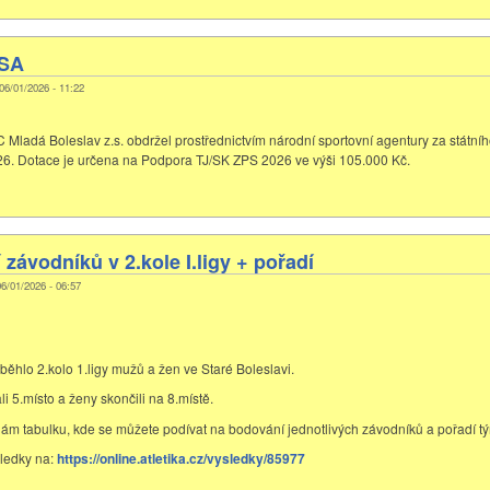
NSA
 06/01/2026 - 11:22
 Mladá Boleslav z.s. obdržel prostřednictvím národní sportovní agentury za státní
6. Dotace je určena na Podpora TJ/SK ZPS 2026 ve výši 105.000 Kč.
závodníků v 2.kole I.ligy + pořadí
 06/01/2026 - 06:57
běhlo 2.kolo 1.ligy mužů a žen ve Staré Boleslavi.
i 5.místo a ženy skončili na 8.místě.
ílám tabulku, kde se můžete podívat na bodování jednotlivých závodníků a pořadí t
ledky na:
https://online.atletika.cz/vysledky/85977