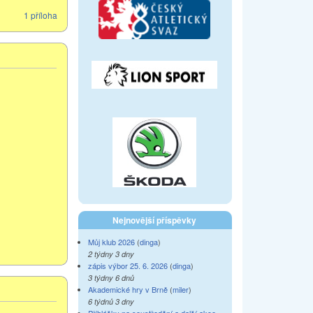
1 příloha
Nejnovější příspěvky
Můj klub 2026
(
dinga
)
2 týdny 3 dny
zápis výbor 25. 6. 2026
(
dinga
)
3 týdny 6 dnů
Akademické hry v Brně
(
miler
)
6 týdnů 3 dny