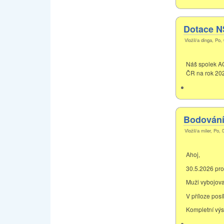
Dotace 
Vložil/a dinga, Po,
Náš spolek AC
ČR na rok 202
Bodování 
Vložil/a miler, Po,
Ahoj,
30.5.2026 pro
Muži vybojoval
V příloze pos
Kompletní výs