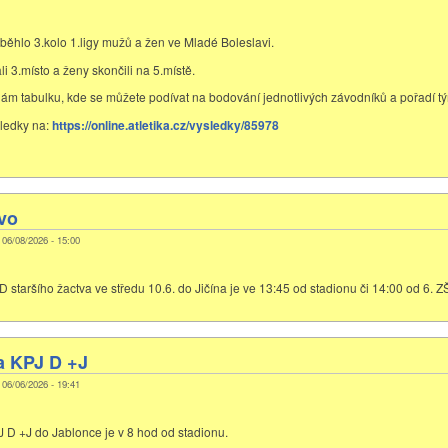
běhlo 3.kolo 1.ligy mužů a žen ve Mladé Boleslavi.
i 3.místo a ženy skončili na 5.místě.
ílám tabulku, kde se můžete podívat na bodování jednotlivých závodníků a pořadí t
ledky na:
https://online.atletika.cz/vysledky/85978
vo
, 06/08/2026 - 15:00
staršího žactva ve středu 10.6. do Jičína je ve 13:45 od stadionu či 14:00 od 6. Z
a KPJ D +J
, 06/06/2026 - 19:41
 D +J do Jablonce je v 8 hod od stadionu.