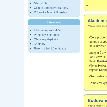
Mladší žáci
Ostatní tréninkové skupiny
Přípravka Mladá Boleslav
Akademic
Informace
Vložil/a miler, St,
Informace pro rodiče
Přihlášky k činnosti
Včera proběhl
Členské příspěvky
Nejlépe si ved
Kontakty
Další umístění
Rozvrh tréninků mládeže
Jáchym Červi
Jan Bečvařík 
David Kožíšek
Václav Hojka 
Vojtěch Knébl
Všem velká gr
Kompletní výs
Bodování 
Vložil/a miler, Po,