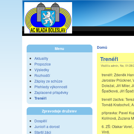
Domů
Menu
Trenéři
Aktuality
Propozice
Vložil/a admin, Ne, 01/28/
Výsledky
trenéři: Zdeněk Han
Rozhodčí
Jaroslav Prückner, 
Zápisy ze schůze
Doležal, Jiří Miler, 
Přehledy výkonnosti
Špačková, Jiří Špa
Zaplacené příspěvky
Trenéři
trenéři žactva: Ter
Tomáš Kratochvíl, 
Zpravodaje družstev
přípravka: Pavel Ku
Kolínová, Zuzana M
Dospělí
6. ZŠ: Otakar Vorel,
Junioři a dorost
Vinš.
Starší žáci