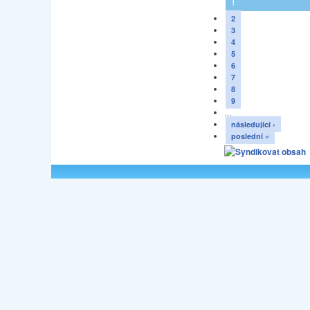
1
2
3
4
5
6
7
8
9
…
následující ›
poslední »