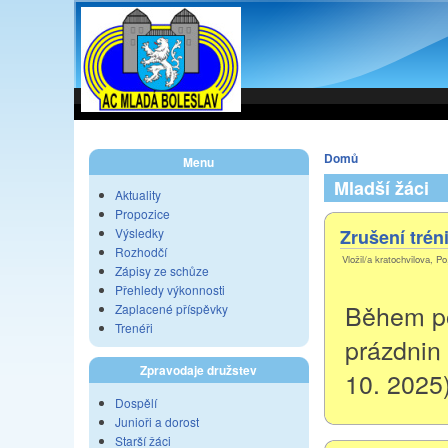
Domů
Menu
Mladší žáci
Aktuality
Propozice
Výsledky
Zrušení trén
Rozhodčí
Vložil/a kratochvilova, P
Zápisy ze schůze
Přehledy výkonnosti
Během p
Zaplacené příspěvky
Trenéři
prázdnin 
Zpravodaje družstev
10. 2025)
Dospělí
Junioři a dorost
Starší žáci