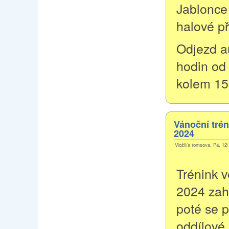
Jablonce
halové př
Odjezd a
hodin od 
kolem 15
Vánoční trén
2024
Vložil/a tomsova, Pá, 12/
Trénink v
2024 zah
poté se 
oddílové 