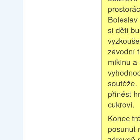
prostorá
Boleslav
si děti b
vyzkoušet
závodní t
mikinu a
vyhodnoc
soutěže.
přinést h
cukroví.
Konec tr
posunut n
zároveň p