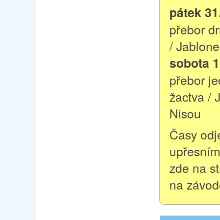
pátek 31
přebor dr
/ Jablon
sobota 1
přebor je
žactva / 
Nisou
Časy odj
upřesním
zde na s
na závod