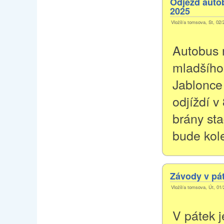
Odjezd autob
2025
Vložil/a tomsova, St, 02/
Autobus 
mladšího
Jablonce
odjíždí v
brány sta
bude kol
Závody v pát
Vložil/a tomsova, Út, 01/
V pátek 