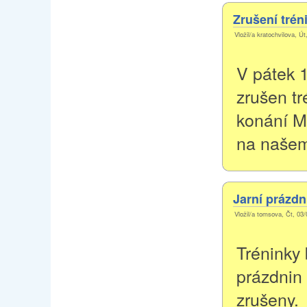
Zrušení trén
Vložil/a kratochvilova, Út
V pátek 1
zrušen tr
konání M
na našem
Jarní prázdn
Vložil/a tomsova, Čt, 03/
Tréninky
prázdnin 
zrušeny.