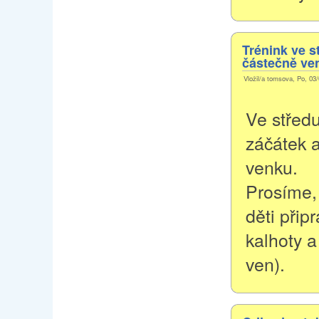
Trénink ve s
částečně ve
Vložil/a tomsova, Po, 03/
Ve střed
záčátek a
venku.
Prosíme, 
děti přip
kalhoty a
ven).