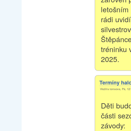
letošním 
rádi uvid
silvestr
Štěpánce
tréninku 
2025.
Termíny hal
Vložil/a tomsova, Pá, 12/
Děti budo
části sez
závody: