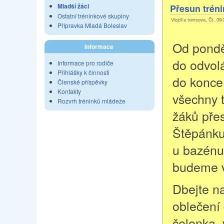
Mladší žáci
Přesun trén
Ostatní tréninkové skupiny
Vložil/a tomsova, Čt, 09/
Přípravka Mladá Boleslav
Od pondě
Informace
do odvol
Informace pro rodiče
Přihlášky k činnosti
do konce 
Členské příspěvky
Kontakty
všechny 
Rozvrh tréninků mládeže
žáků pře
Štěpánku.
u bazénu
budeme v
Dbejte n
oblečení 
čelenka,