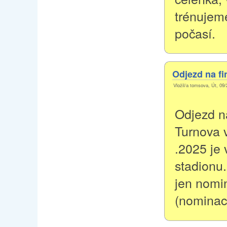
trénujem
počasí.
Odjezd na fi
Vložil/a tomsova, Út, 09/
Odjezd n
Turnova v
.2025 je 
stadionu.
jen nomi
(nominac