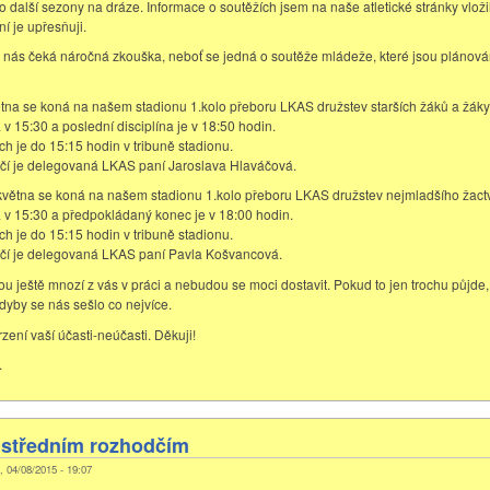
 další sezony na dráze. Informace o soutěžích jsem na naše atletické stránky vloži
í je upřesňuji.
nás čeká náročná zkouška, neboť se jedná o soutěže mládeže, které jsou plánová
ětna se koná na našem stadionu 1.kolo přeboru LKAS družstev starších žáků a žáky
v 15:30 a poslední disciplína je v 18:50 hodin.
ch je do 15:15 hodin v tribuně stadionu.
čí je delegovaná LKAS paní Jaroslava Hlaváčová.
.května se koná na našem stadionu 1.kolo přeboru LKAS družstev nejmladšího žact
 v 15:30 a předpokládaný konec je v 18:00 hodin.
ch je do 15:15 hodin v tribuně stadionu.
čí je delegovaná LKAS paní Pavla Košvancová.
ou ještě mnozí z vás v práci a nebudou se moci dostavit. Pokud to jen trochu půjde, z
dyby se nás sešlo co nejvíce.
zení vaší účasti-neúčasti. Děkuji!
.
středním rozhodčím
t, 04/08/2015 - 19:07