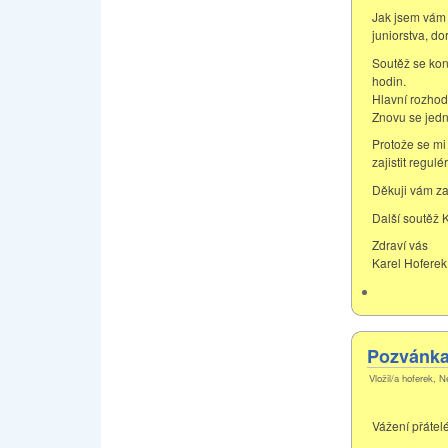
Jak jsem vám 
juniorstva, do
Soutěž se kon
hodin.
Hlavní rozhod
Znovu se jedn
Protože se mi 
zajistit regul
Děkuji vám za
Další soutěž 
Zdraví vás
Karel Hoferek
Pozvánka 
Vložil/a hoferek, N
Vážení přátelé 