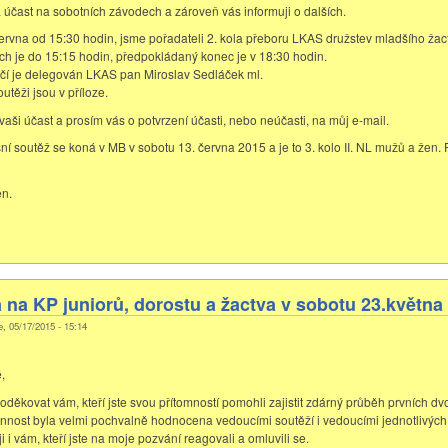
 účast na sobotních závodech a zároveň vás informuji o dalších.
 června od 15:30 hodin, jsme pořadateli 2. kola přeboru LKAS družstev mladšího žac
ch je do 15:15 hodin, předpokládaný konec je v 18:30 hodin.
čí je delegován LKAS pan Miroslav Sedláček ml.
utěži jsou v příloze.
aši účast a prosím vás o potvrzení účasti, nebo neúčasti, na můj e-mail.
ní soutěž se koná v MB v sobotu 13. června 2015 a je to 3. kolo II. NL mužů a žen.
en.
na KP juniorů, dorostu a žactva v sobotu 23.května
e, 05/17/2015 - 15:14
,
oděkovat vám, kteří jste svou přítomností pomohli zajistit zdárný průběh prvních dv
innost byla velmi pochvalně hodnocena vedoucími soutěží i vedoucími jednotlivých 
 i vám, kteří jste na moje pozvání reagovali a omluvili se.