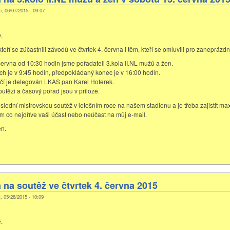
e, 06/07/2015 - 09:07
.
teří se zúčastnili závodů ve čtvrtek 4. června i těm, kteří se omluvili pro zaneprázdn
června od 10:30 hodin jsme pořadateli 3.kola II.NL mužů a žen.
ch je v 9:45 hodin, předpokládaný konec je v 16:00 hodin.
čí je delegován LKAS pan Karel Hoferek.
utěži a časový pořad jsou v příloze.
slední mistrovskou soutěž v letošním roce na našem stadionu a je třeba zajistit max
ím co nejdříve vaši účast nebo neúčast na můj e-mail.
en.
na soutěž ve čtvrtek 4. června 2015
t, 05/28/2015 - 10:09
.