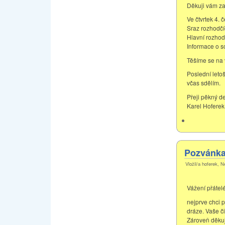
Děkuji vám za
Ve čtvrtek 4.
Sraz rozhodčí
Hlavní rozhod
Informace o so
Těšíme se na v
Poslední letoš
včas sdělím.
Přeji pěkný d
Karel Hoferek
Pozvánka 
Vložil/a hoferek, N
Vážení přátelé
nejprve chci p
dráze. Vaše č
Zároveň děkuji