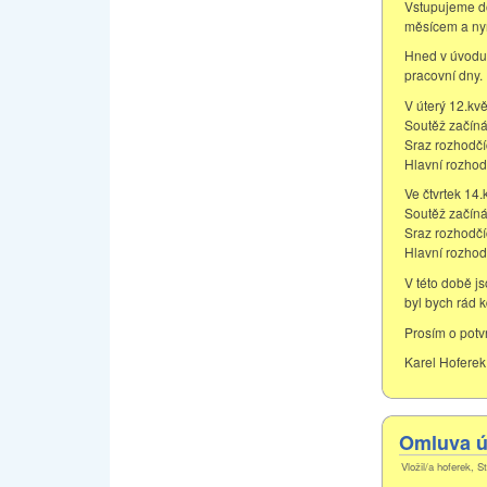
Vstupujeme do
měsícem a nyn
Hned v úvodu 
pracovní dny.
V úterý 12.kv
Soutěž začíná 
Sraz rozhodčí
Hlavní rozhod
Ve čtvrtek 14
Soutěž začíná
Sraz rozhodčí
Hlavní rozhod
V této době js
byl bych rád k
Prosím o potvr
Karel Hoferek
Omluva ú
Vložil/a hoferek, S