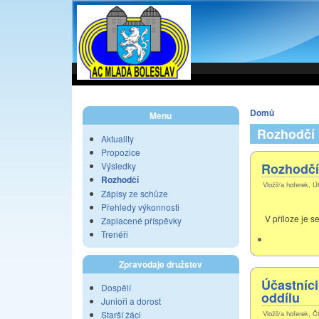
Domů
Menu
Rozhodčí
Aktuality
Propozice
Výsledky
Rozhodčí 
Rozhodčí
Vložil/a hoferek, Ú
Zápisy ze schůze
Přehledy výkonnosti
V příloze je s
Zaplacené příspěvky
Trenéři
Zpravodaje družstev
Účastníci
Dospělí
oddílu
Junioři a dorost
Starší žáci
Vložil/a hoferek, Č