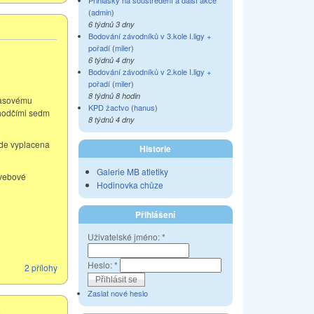
Přihlášky na soustředění a další akce
(
admin
)
6 týdnů 3 dny
Bodování závodníků v 3.kole I.ligy +
pořadí
(
miler
)
6 týdnů 4 dny
Bodování závodníků v 2.kole I.ligy +
pořadí
(
miler
)
8 týdnů 8 hodin
časovému
KPD žactvo
(
hanus
)
zhodčími sedm
8 týdnů 4 dny
ude vyplacena
Historie
Galerie MB atletiky
 vebové
Hodinovka chůze
Přihlášení
Uživatelské jméno:
*
Heslo:
*
2 přílohy
Zaslat nové heslo
5