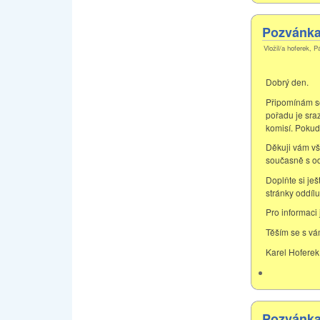
Pozvánka 
Vložil/a hoferek, P
Dobrý den.
Připomínám s
pořadu je sra
komisí. Pokud
Děkuji vám vš
současně s o
Doplňte si je
stránky oddílu
Pro informaci
Těším se s vá
Karel Hoferek
Pozvánka 