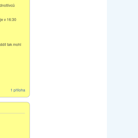
dnotlivců
je v 16:30
oddíl tak mohl
1 příloha