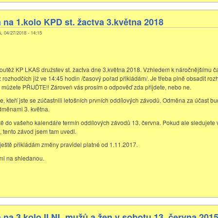
na 1.kolo KPD st. žactva 3.května 2018
á, 04/27/2018 - 14:15
outěž KP LKAS družstev st. žactva dne 3.května 2018. Vzhledem k náročnějšímu 
z rozhodčích již ve 14:45 hodin /časový pořad přikládám/. Je třeba plně obsadit ro
 můžete PŘIJĎTE!! Zároveň vás prosím o odpověď zda přijdete, nebo ne.
e, kteří jste se zúčastnili letošních prvních oddílových závodů. Odměna za účast b
dměnami 3. května.
ště do vašeho kalendáře termín oddílových závodů 13. června. Pokud ale sledujete
, tento závod jsem tam uvedl.
 ještě přikládám změny pravidel platné od 1.11.2017.
mi na shledanou.
na 3.kolo II.NL mužů a žen v sobotu 13. června 201