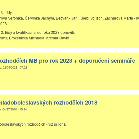
3. třídy:
lerová Veronika, Červinka Jáchym, Bečvařík Jan, Knébl Vojtěch, Zachařová Marta - kv
2028.
3. třídy a kvalifikaci si do roku 2028 obnovili:
imír, Brokenická Michaela, Krčmář David
ozhodčích MB pro rok 2023 + doporučení semináře
e, 02/05/2023 - 07:22
ladoboleslavských rozhodčích 2018
á, 04/27/2018 - 15:24
oleslavských rozhodčích - viz příloha