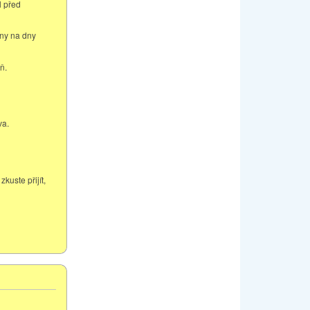
l před
ny na dny
ň.
va.
kuste přijít,