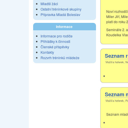
Mladší žáci
Ostatní tréninkové skupiny
Noví rozhodčí 
Přípravka Mladá Boleslav
Miler Jiří, Mi
platí do roku 
Informace
Semináře 2. a 
Koudelka Vlad
Informace pro rodiče
Přihlášky k činnosti
Členské příspěvky
Kontakty
Seznam r
Rozvrh tréninků mládeže
Vložil/a hoferek, N
Seznam m
Vložil/a hoferek, P
Seznam mladob