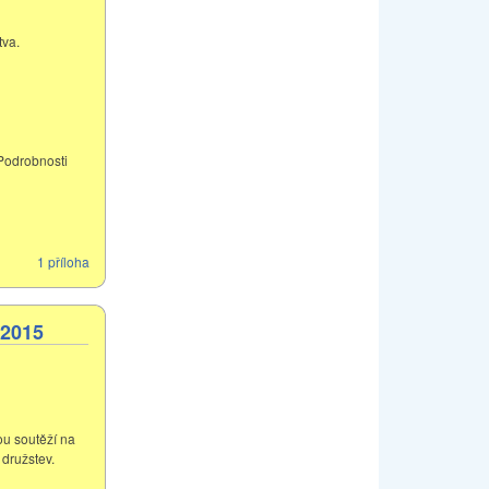
tva.
 Podrobnosti
1 příloha
 2015
ou soutěží na
družstev.