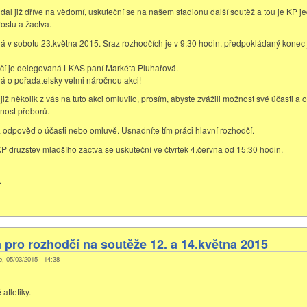
dal již dříve na vědomí, uskuteční se na našem stadionu další soutěž a tou je KP je
rostu a žactva.
á v sobotu 23.května 2015. Sraz rozhodčích je v 9:30 hodin, předpokládaný konec 
čí je delegovaná LKAS paní Markéta Pluhařová.
á o pořadatelsky velmi náročnou akci!
již několik z vás na tuto akci omluvilo, prosím, abyste zvážili možnost své účasti a 
érnost přeborů.
 odpověď o účasti nebo omluvě. Usnadníte tím práci hlavní rozhodčí.
KP družstev mladšího žactva se uskuteční ve čtvrtek 4.června od 15:30 hodin.
.
pro rozhodčí na soutěže 12. a 14.května 2015
e, 05/03/2015 - 14:38
atletiky.