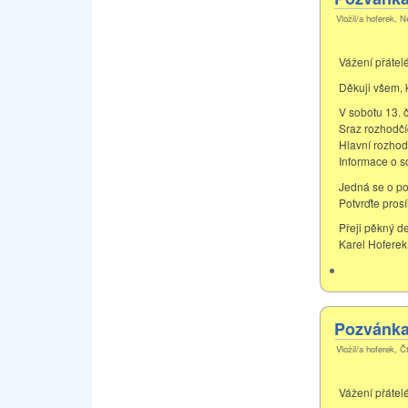
Vložil/a hoferek, N
Vážení přátelé
Děkuji všem, k
V sobotu 13. 
Sraz rozhodčí
Hlavní rozhod
Informace o so
Jedná se o po
Potvrďte pros
Přeji pěkný d
Karel Hoferek
Pozvánka 
Vložil/a hoferek, Č
Vážení přátelé