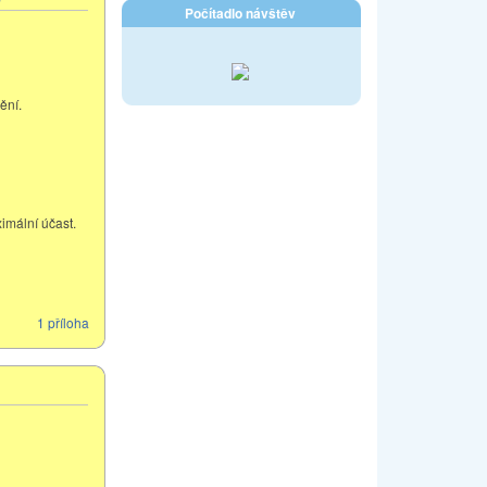
Počítadlo návštěv
ění.
imální účast.
1 příloha