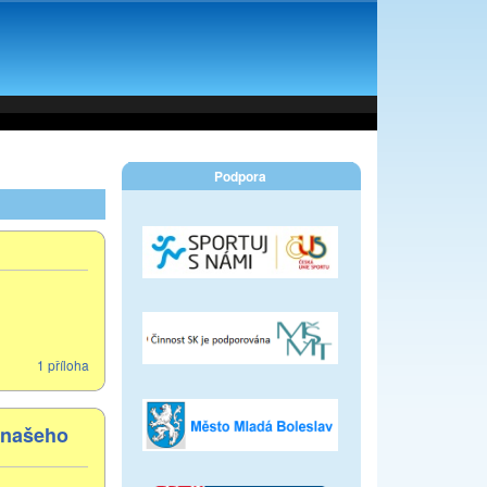
Podpora
1 příloha
z našeho