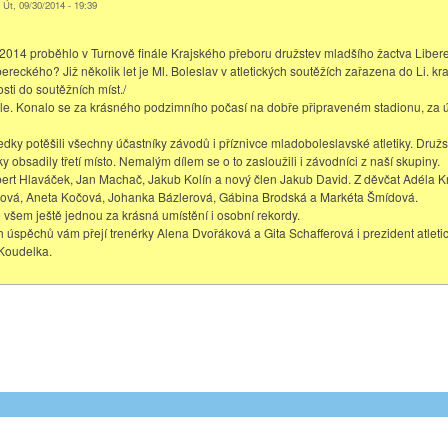
, Út, 09/30/2014 - 19:39
.2014 proběhlo v Turnově finále Krajského přeboru družstev mladšího žactva Libe
bereckého? Již několik let je Ml. Boleslav v atletických soutěžích zařazena do Li. k
sti do soutěžních míst./
nále. Konalo se za krásného podzimního počasí na dobře připraveném stadionu, za 
dky potěšili všechny účastníky závodů i příznivce mladoboleslavské atletiky. Druž
vky obsadily třetí místo. Nemalým dílem se o to zasloužili i závodníci z naší skupiny.
bert Hlaváček, Jan Machač, Jakub Kolín a nový člen Jakub David. Z děvčat Adéla K
ová, Aneta Kočová, Johanka Bázlerová, Gábina Brodská a Markéta Šmídová.
všem ještě jednou za krásná umístění i osobní rekordy.
 úspěchů vám přejí trenérky Alena Dvořáková a Gita Schafferová i prezident atleti
Koudelka.