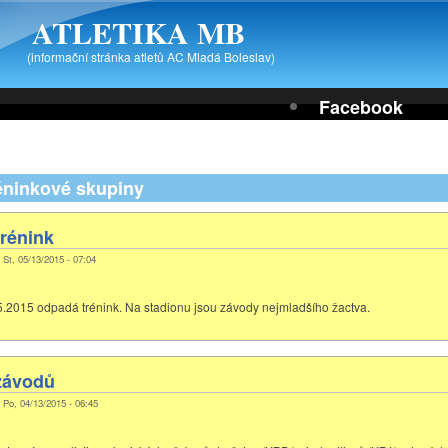
ATLETIKA MB
(informační stránka atletů AC Mladá Boleslav)
Facebook
réninkové skupiny
rénink
 St, 05/13/2015 - 07:04
.5.2015 odpadá trénink. Na stadionu jsou závody nejmladšího žactva.
závodů
, Po, 04/13/2015 - 06:45