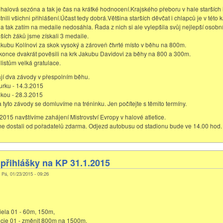
halová sezóna a tak je čas na krátké hodnocení.Krajského přeboru v hale starších 
nili všichni přihlášení.Účast tedy dobrá.Většina starších děvčat i chlapců je v této k
a tak zatím na medaile nedosáhla. Řada z nich si ale vylepšila svůj nejlepší osobn
ších žáků jsme získali 3 medaile.
Jakubu Kolínovi za skok vysoký a zároveň čtvrté místo v běhu na 800m.
okonce dvakrát pověsili na krk Jakubu Davidovi za běhy na 800 a 300m.
stům velká gratulace.
jí dva závody v přespolním běhu.
rku - 14.3.2015
kou - 28.3.2015
tyto závody se domluvíme na tréninku. Jen počítejte s těmito termíny.
.2015 navštívíme zahájení Mistrovství Evropy v halové atletice.
e dostali od pořadatelů zdarma. Odjezd autobusu od stadionu bude ve 14.00 hod.
přihlášky na KP 31.1.2015
, Pá, 01/23/2015 - 09:26
ela 01 - 60m, 150m,
cie 01 - změnit 800m na 1500m.