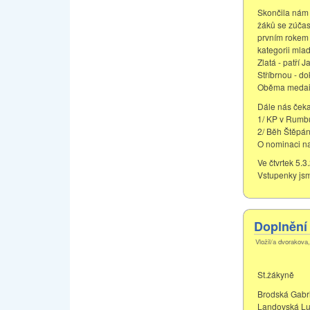
Skončila nám 
žáků se zúčast
prvním rokem 
kategorii mlad
Zlatá - patří 
Stříbrnou - d
Oběma medaili
Dále nás čeka
1/ KP v Rumbu
2/ Běh Štěpán
O nominaci na 
Ve čtvrtek 5.3
Vstupenky jsm
Doplnění 
Vložil/a dvorakova
St.žákyně
Brodská Gabri
Landovská Lu