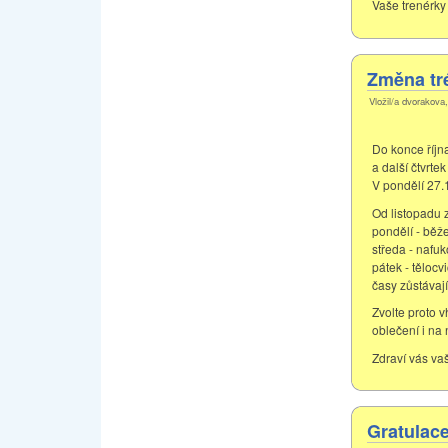
Vaše trenérky
Změna tr
Vložil/a dvorakova
Do konce října
a další čtvrtek
V pondělí 27.
Od listopadu 
pondělí - běž
středa - nafuk
pátek - tělocv
časy zůstávají
Zvolte proto v
oblečení i na 
Zdraví vás vaš
Gratulac