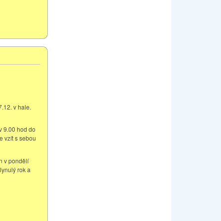
.12. v hale.
 v 9.00 hod do
e vzít s sebou
n v pondělí
ynulý rok a