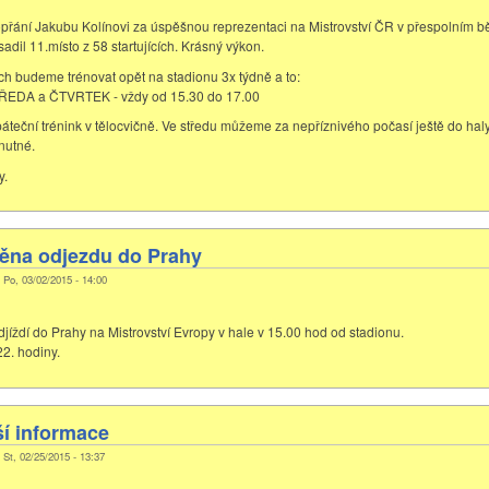
přání Jakubu Kolínovi za úspěšnou reprezentaci na Mistrovství ČR v přespolním b
dil 11.místo z 58 startujících. Krásný výkon.
ch budeme trénovat opět na stadionu 3x týdně a to:
EDA a ČTVRTEK - vždy od 15.30 do 17.00
áteční trénink v tělocvičně. Ve středu můžeme za nepříznivého počasí ještě do haly
nutné.
y.
ěna odjezdu do Prahy
, Po, 03/02/2015 - 14:00
jíždí do Prahy na Mistrovství Evropy v hale v 15.00 hod od stadionu.
22. hodiny.
ší informace
 St, 02/25/2015 - 13:37