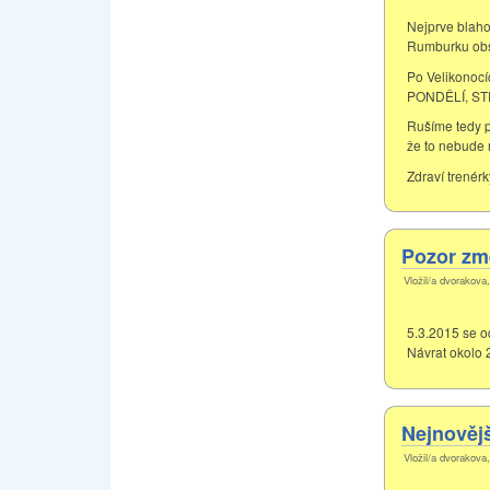
Nejprve blaho
Rumburku obsa
Po Velikonocí
PONDĚLÍ, STŘ
Rušíme tedy p
že to nebude 
Zdraví trenérk
Pozor zm
Vložil/a dvorakova
5.3.2015 se od
Návrat okolo 
Nejnověj
Vložil/a dvorakova,