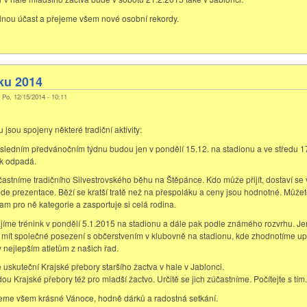
nou účast a přejeme všem nové osobní rekordy.
ku 2014
, Po, 12/15/2014 - 10:11
jsou spojeny některé tradiční aktivity:
posledním předvánočním týdnu budou jen v pondělí 15.12. na stadionu a ve středu 17
nk odpadá.
účastníme tradičního Silvestrovského běhu na Štěpánce. Kdo může přijít, dostaví se
ude prezentace. Běží se kratší tratě než na přespoláku a ceny jsou hodnotné. Můžet
 tam pro ně kategorie a zasportuje si celá rodina.
ájíme trénink v pondělí 5.1.2015 na stadionu a dále pak podle známého rozvrhu. Je
mít společné posezení s občerstvením v klubovně na stadionu, kde zhodnotíme upl
nejlepším atletům z našich řad.
 uskuteční Krajské přebory staršího žactva v hale v Jablonci.
u Krajské přebory též pro mladší žactvo. Určitě se jich zúčastníme. Počítejte s tím.
eme všem krásné Vánoce, hodně dárků a radostná setkání.