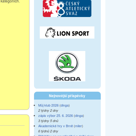
kategoriích.
Nejnovější příspěvky
Můj klub 2026
(
dinga
)
2 týdny 2 dny
zápis výbor 25. 6. 2026
(
dinga
)
3 týdny 5 dnů
Akademické hry v Brně
(
miler
)
6 týdnů 2 dny