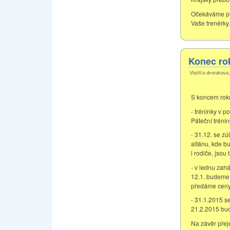
Očekáváme pl
Vaše trenérky.
Konec ro
Vložil/a dvorakova
S koncem roku 
- tréninky v 
Páteční tréni
- 31.12. se z
altánu, kde b
i rodiče, jsou
- v lednu zah
12.1. budeme 
předáme ceny 
- 31.1.2015 se
21.2.2015 budo
Na závěr přej