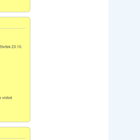
čtvrtek 23.10.
e vrstvé