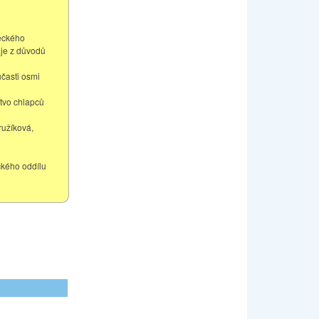
reckého
raje z důvodů
účasti osmi
stvo chlapců
ružíková,
ckého oddílu