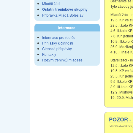
Seznamte se s
Mladší žáci
Tyto závody j
Ostatní tréninkové skupiny
Mladší žáci -
Přípravka Mladá Boleslav
19.5. KP ve š
28.5. I.kolo K
Informace
4.6. II.kolo K
7.6. KP jednot
Informace pro rodiče
10.9. III.kolo
Přihlášky k činnosti
26.9. Mezikra
Členské příspěvky
4.10. Finále 
Kontakty
Rozvrh tréninků mládeže
Starší žáci - 
12.5. I.kolo K
19.5. KP ve š
23.5. KP jedn
9.5. II.kolo K
3.9. III.kolo K
12.9. Mistrovs
19.-20.9. Mist
POZOR - p
Vložil/a dvorakova