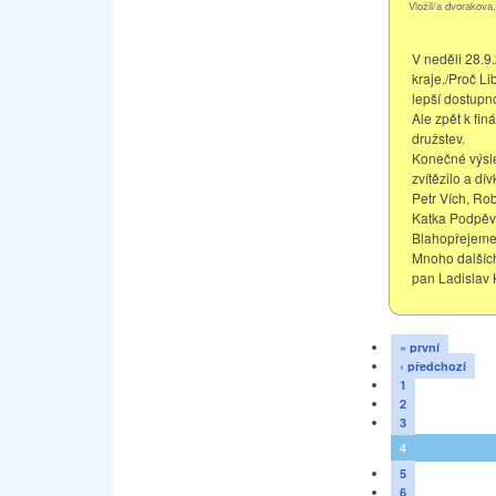
Vložil/a dvorakova
V neděli 28.9
kraje./Proč Li
lepší dostupno
Ale zpět k fi
družstev.
Konečné výsle
zvítězilo a dí
Petr Vích, Ro
Katka Podpěv
Blahopřejeme 
Mnoho dalších
pan Ladislav 
« první
‹ předchozí
1
2
3
4
5
6