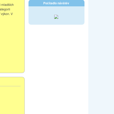
Počítadlo návštěv
i mladších
ategorii
í výkon. V