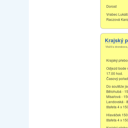
Dorost
Vrabec Lukáš 
Raczová Karol
Krajský p
Vložil/a dvorakova,
Krajský přebo
Odjezd bode v
17.00 hod.
Časový pořad 
Do soutěže js
Bělohubá - 15
Mísařová - 15
Landovská - 
štafeta 4 x 1
Hlaváček 150m
štafeta 4 x 150
Krajský přebo