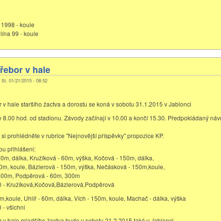
1998 - koule
ína 99 - koule
řebor v hale
 St, 01/21/2015 - 08:52
r v hale staršího žactva a dorostu se koná v sobotu 31.1.2015 v Jablonci
 8.00 hod. od stadionu. Závody začínají v 10.00 a končí 15.30. Předpokládaný návr
si prohlédněte v rubrice "Nejnovější příspěvky" propozice KP.
ou přihlášeni:
0m, dálka, Kružíková - 60m, výška, Kočová - 150m, dálka,
0m, koule, Bázlerová - 150m, výška, Nečásková - 150m,koule,
800m, Podpěrová - 60m, 300m
50 - Kružíková,Kočová,Bázlerová,Podpěrová
,koule, Uhlíř - 60m, dálka, Vích - 150m, koule, Machač - dálka, výška
 - všichni
r v hale mladšího žactva bude v sobotu 21.2.2015 také v Jablonci.