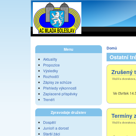
Domů
Menu
Ostatní t
Aktuality
Propozice
Výsledky
Zrušený t
Rozhodčí
Vložil/a dvorakova,
Zápisy ze schůze
Přehledy výkonnosti
Ve čtvrtek 14
Zaplacené příspěvky
Trenéři
Zpravodaje družstev
Termíny 
Dospělí
Vložil/a dvorakova
Junioři a dorost
Starší žáci