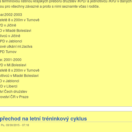
 termínovou listinou krajských přeborů družstev /KPD/ a jednotlivců /KPJ/ v daných 
sou pro všechny závazné a proto s nimi seznamte včas i rodiče.
 nar.2002-2003
tafetě 8 x 200m v Turnově
PD v Jičíně
PD v Mladé Boleslavi
livců v Jičíně
 KPD v Jablonci
jové utkání ml.žactva
KPD Turnov
nar. 2001-2000
PD v Ml.Boleslavi
tafetě 8 x 200m v Turnově
otlivců v Mladé Boleslavi
PD v Jablonci
PD v Liberci
tví Čech družstev
rovství ČR v Praze
řechod na letní tréninkový cyklus
, Po, 03/30/2015 - 07:18