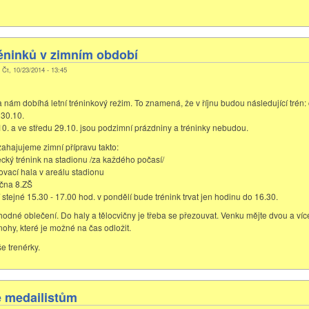
éninků v zimním období
, Čt, 10/23/2014 - 13:45
 nám dobíhá letní tréninkový režim. To znamená, že v říjnu budou následující trén: 
 30.10.
10. a ve středu 29.10. jsou podzimní prázdniny a tréninky nebudou.
zahajujeme zimní přípravu takto:
ecký trénink na stadionu /za každého počasí/
ovací hala v areálu stadionu
ična 8.ZŠ
 stejné 15.30 - 17.00 hod. v pondělí bude trénink trvat jen hodinu do 16.30.
hodné oblečení. Do haly a tělocvičny je třeba se přezouvat. Venku mějte dvou a víc
nohy, které je možné na čas odložit.
e trenérky.
e medailistům