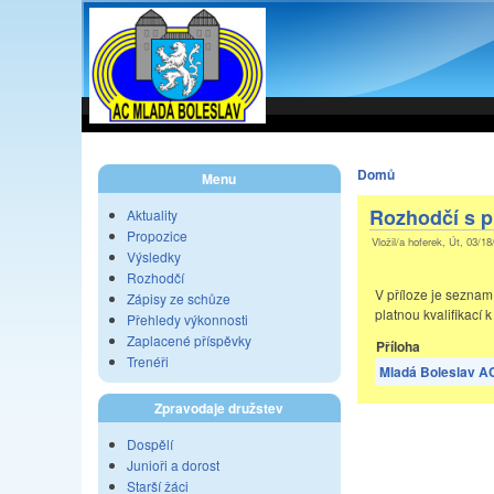
Domů
Menu
Rozhodčí s pl
Aktuality
Propozice
Vložil/a hoferek, Út, 03/18
Výsledky
Rozhodčí
V příloze je seznam
Zápisy ze schůze
platnou kvalifikací 
Přehledy výkonnosti
Zaplacené příspěvky
Příloha
Trenéři
Mladá Boleslav A
Zpravodaje družstev
Dospělí
Junioři a dorost
Starší žáci