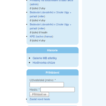
Přihlášky na soustředění a další akce
(
admin
)
6 týdnů 3 dny
Bodování závodníků v 3.kole I.ligy +
pořadí
(
miler
)
6 týdnů 4 dny
Bodování závodníků v 2.kole I.ligy +
pořadí
(
miler
)
8 týdnů 8 hodin
KPD žactvo
(
hanus
)
8 týdnů 4 dny
Historie
Galerie MB atletiky
Hodinovka chůze
Přihlášení
Uživatelské jméno:
*
Heslo:
*
Zaslat nové heslo