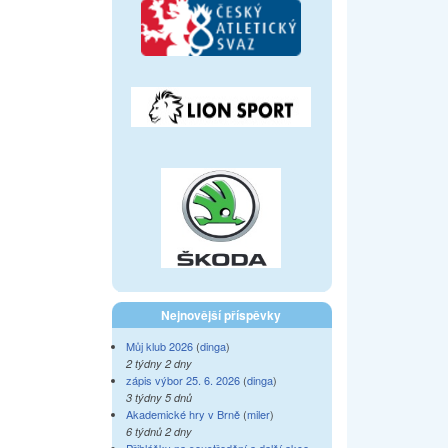
Nejnovější příspěvky
Můj klub 2026
(
dinga
)
2 týdny 2 dny
zápis výbor 25. 6. 2026
(
dinga
)
3 týdny 5 dnů
Akademické hry v Brně
(
miler
)
6 týdnů 2 dny