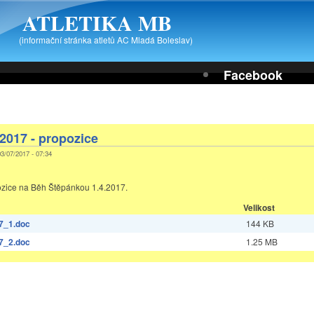
ATLETIKA MB
(informační stránka atletů AC Mladá Boleslav)
Facebook
2017 - propozice
03/07/2017 - 07:34
ozice na Běh Štěpánkou 1.4.2017.
Velikost
7_1.doc
144 KB
7_2.doc
1.25 MB