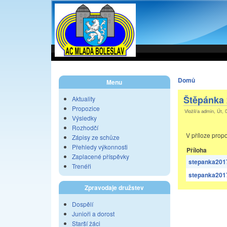
Domů
Menu
Štěpánka 
Aktuality
Propozice
Vložil/a admin, Út, 
Výsledky
Rozhodčí
V příloze prop
Zápisy ze schůze
Přehledy výkonnosti
Příloha
Zaplacené příspěvky
stepanka201
Trenéři
stepanka201
Zpravodaje družstev
Dospělí
Junioři a dorost
Starší žáci