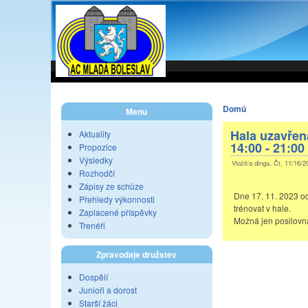
Domů
Menu
Hala uzavřen
Aktuality
14:00 - 21:00
Propozice
Výsledky
Vložil/a dinga, Čt, 11/16/2
Rozhodčí
Zápisy ze schůze
Dne 17. 11. 2023 o
Přehledy výkonnosti
trénovat v hale.
Zaplacené příspěvky
Možná jen posilovn
Trenéři
Zpravodaje družstev
Dospělí
Junioři a dorost
Starší žáci