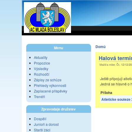
Domů
Menu
Halová termí
Aktuality
Propozice
Vložil/a miler, Čt, 12/12/2
Výsledky
Rozhodčí
Ještě připojuji atlet
Zápisy ze schůze
Jedná se hlavně o 
Přehledy výkonnosti
Zaplacené příspěvky
Příloha
Trenéři
Atleticke souteze 
Zpravodaje družstev
Dospělí
Junioři a dorost
Starší žáci