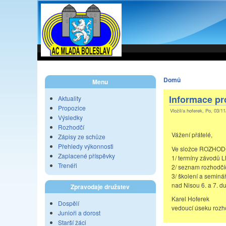
Domů
Menu
Informace pr
Aktuality
Propozice
Vložil/a hoferek, Po, 03/11
Výsledky
Rozhodčí
Vážení přátelé,
Zápisy ze schůze
Přehledy výkonnosti
Ve složce ROZHODČÍ
Zaplacené příspěvky
1/ termíny závodů 
Trenéři
2/ seznam rozhodčích
3/ školení a seminář
nad Nisou 6. a 7. 
Zpravodaje družstev
Karel Hoferek
Dospělí
vedoucí úseku rozh
Junioři a dorost
Starší žáci