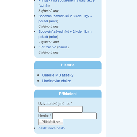
Přihlášky na soustředění a další akce
(
admin
)
6 týdnů 2 dny
Bodování závodníků v 3.kole I.ligy +
pořadí
(
miler
)
6 týdnů 3 dny
Bodování závodníků v 2.kole I.ligy +
pořadí
(
miler
)
7 týdnů 6 dnů
KPD žactvo
(
hanus
)
8 týdnů 3 dny
Historie
Galerie MB atletiky
Hodinovka chůze
Přihlášení
Uživatelské jméno:
*
Heslo:
*
Zaslat nové heslo