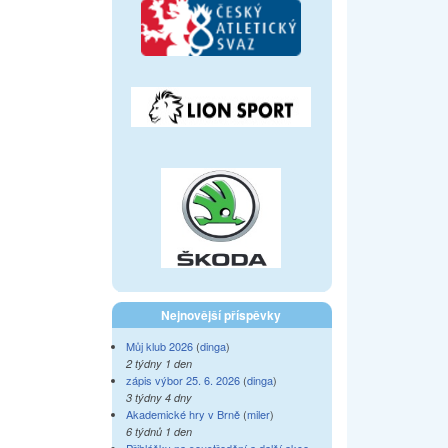
Nejnovější příspěvky
Můj klub 2026
(
dinga
)
2 týdny 1 den
zápis výbor 25. 6. 2026
(
dinga
)
3 týdny 4 dny
Akademické hry v Brně
(
miler
)
6 týdnů 1 den