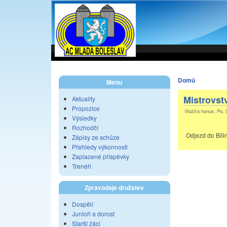
Domů
Menu
Mistrovstv
Aktuality
Propozice
Vložil/a hanus, Po, 
Výsledky
Rozhodčí
Odjezd do Bílin
Zápisy ze schůze
Přehledy výkonnosti
Zaplacené příspěvky
Trenéři
Zpravodaje družstev
Dospělí
Junioři a dorost
Starší žáci