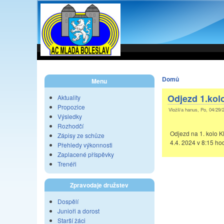
Domů
Menu
Odjezd 1.kolo
Aktuality
Propozice
Vložil/a hanus, Po, 04/29/
Výsledky
Rozhodčí
Odjezd na 1. kolo K
Zápisy ze schůze
4.4. 2024 v 8:15 ho
Přehledy výkonnosti
Zaplacené příspěvky
Trenéři
Zpravodaje družstev
Dospělí
Junioři a dorost
Starší žáci