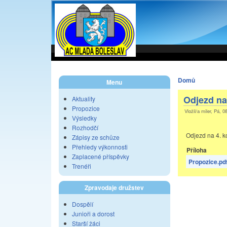
Domů
Menu
Odjezd na
Aktuality
Propozice
Vložil/a miler, Pá, 
Výsledky
Rozhodčí
Odjezd na 4. ko
Zápisy ze schůze
Přehledy výkonnosti
Příloha
Zaplacené příspěvky
Propozice.pd
Trenéři
Zpravodaje družstev
Dospělí
Junioři a dorost
Starší žáci