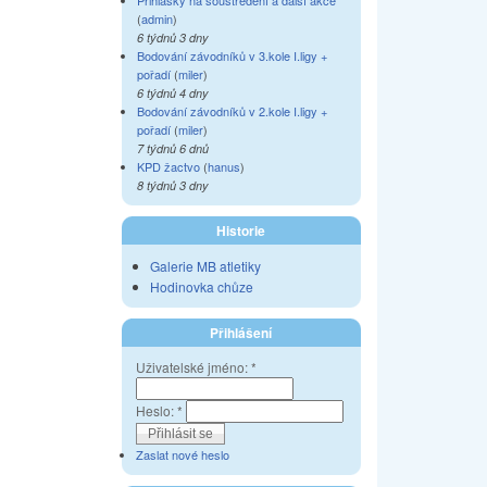
Přihlášky na soustředění a další akce
(
admin
)
6 týdnů 3 dny
Bodování závodníků v 3.kole I.ligy +
pořadí
(
miler
)
6 týdnů 4 dny
Bodování závodníků v 2.kole I.ligy +
pořadí
(
miler
)
7 týdnů 6 dnů
KPD žactvo
(
hanus
)
8 týdnů 3 dny
Historie
Galerie MB atletiky
Hodinovka chůze
Přihlášení
Uživatelské jméno:
*
Heslo:
*
Zaslat nové heslo