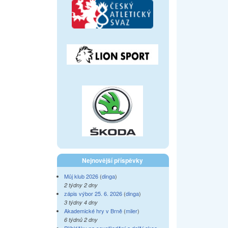
Nejnovější příspěvky
Můj klub 2026
(
dinga
)
2 týdny 2 dny
zápis výbor 25. 6. 2026
(
dinga
)
3 týdny 4 dny
Akademické hry v Brně
(
miler
)
6 týdnů 2 dny