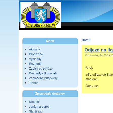
Domů
Menu
Odjezd na li
Aktuality
Propozice
Vložil/a miler, Pá, 05/29/2
Výsledky
Rozhodčí
Ahoj,
Zápisy ze schůze
Přehledy výkonnosti
zítra odjezd do Star
Zaplacené příspěvky
stadionu.
Trenéři
Čus Jirka
Zpravodaje družstev
Dospělí
Junioři a dorost
Starší žáci