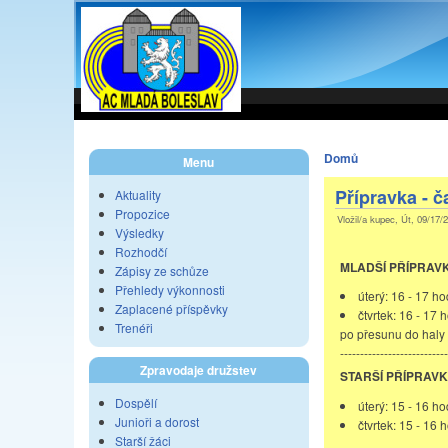
Domů
Menu
Přípravka - č
Aktuality
Propozice
Vložil/a kupec, Út, 09/17/
Výsledky
Rozhodčí
MLADŠÍ PŘÍPRAV
Zápisy ze schůze
Přehledy výkonnosti
úterý: 16 - 17 ho
Zaplacené příspěvky
čtvrtek: 16 - 17 
Trenéři
po přesunu do haly
---------------------------
Zpravodaje družstev
STARŠÍ PŘÍPRAV
Dospělí
úterý: 15 - 16 ho
Junioři a dorost
čtvrtek: 15 - 16 
Starší žáci