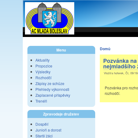
Domů
Menu
Pozvánka na 
Aktuality
nejmladšího 
Propozice
Výsledky
Vložil/a hoferek, Čt, 09/19
Rozhodčí
Zápisy ze schůze
Pozvánka pro rozhod
Přehledy výkonnosti
rozhodčí.
Zaplacené příspěvky
Trenéři
Zpravodaje družstev
Dospělí
Junioři a dorost
Starší žáci