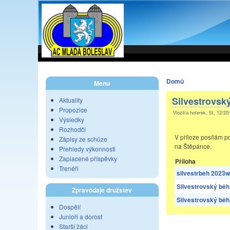
Domů
Menu
Silvestrovsk
Aktuality
Propozice
Vložil/a hoferek, St, 12/20
Výsledky
Rozhodčí
V příloze posílám p
Zápisy ze schůze
na Štěpánce.
Přehledy výkonnosti
Zaplacené příspěvky
Příloha
Trenéři
silvestrbeh 2023
Silvestrovský běh 
Zpravodaje družstev
Silvestrovský běh
Dospělí
Junioři a dorost
Starší žáci