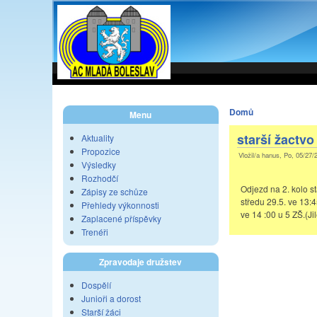
Domů
Menu
starší žactvo
Aktuality
Propozice
Vložil/a hanus, Po, 05/27/
Výsledky
Rozhodčí
Odjezd na 2. kolo s
Zápisy ze schůze
středu 29.5. ve 13:4
Přehledy výkonnosti
ve 14 :00 u 5 ZŠ.(Ji
Zaplacené příspěvky
Trenéři
Zpravodaje družstev
Dospělí
Junioři a dorost
Starší žáci