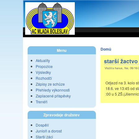
Domů
Menu
starší žactvo
Aktuality
Propozice
Vložil/a hanus, Ne, 06/16/
Výsledky
Rozhodčí
Odjezd na 3. kolo st
Zápisy ze schůze
18.6. ve 13:45 od st
Přehledy výkonnosti
:00 u 5 ZŠ.(Jilemnic
Zaplacené příspěvky
Trenéři
Zpravodaje družstev
Dospělí
Junioři a dorost
Starší žáci