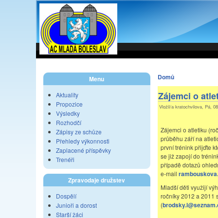
Domů
Menu
Zájemci o atle
Aktuality
Propozice
Vložil/a kratochvilova, Pá, 0
Výsledky
Rozhodčí
Zájemci o atletiku (r
Zápisy ze schůze
průběhu září na atlet
Přehledy výkonnosti
první trénink přijďte k
Zaplacené příspěvky
se již zapojí do trén
Trenéři
případě dotazů ohled
e-mail
rambouskova.
Zpravodaje družstev
Mladší děti využijí vý
ročníky 2012 a 2011 
Dospělí
(
brodsky.l@seznam.
Junioři a dorost
Starší žáci