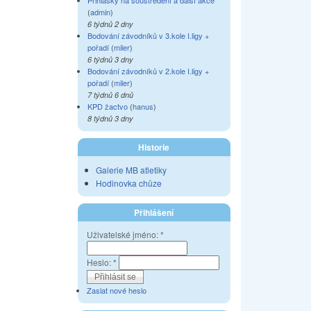
Přihlášky na soustředění a další akce
(
admin
)
6 týdnů 2 dny
Bodování závodníků v 3.kole I.ligy +
pořadí
(
miler
)
6 týdnů 3 dny
Bodování závodníků v 2.kole I.ligy +
pořadí
(
miler
)
7 týdnů 6 dnů
KPD žactvo
(
hanus
)
8 týdnů 3 dny
Historie
Galerie MB atletiky
Hodinovka chůze
Přihlášení
Uživatelské jméno:
*
Heslo:
*
Zaslat nové heslo