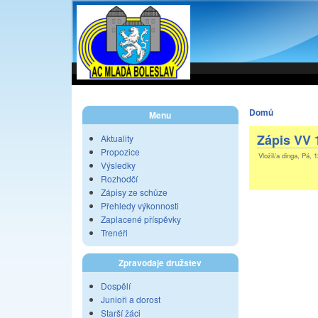
Domů
Menu
Zápis VV 1
Aktuality
Propozice
Vložil/a dinga, Pá, 
Výsledky
Rozhodčí
Zápisy ze schůze
Přehledy výkonnosti
Zaplacené příspěvky
Trenéři
Zpravodaje družstev
Dospělí
Junioři a dorost
Starší žáci