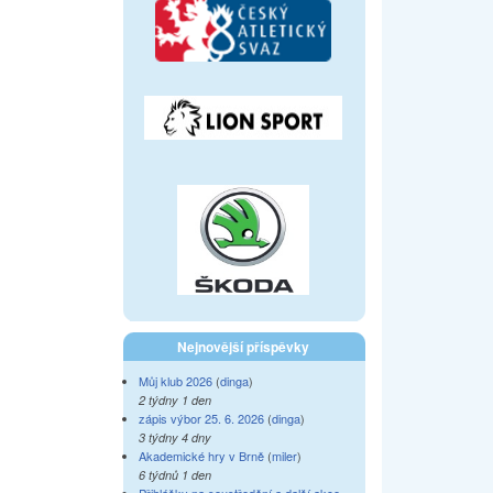
Nejnovější příspěvky
Můj klub 2026
(
dinga
)
2 týdny 1 den
zápis výbor 25. 6. 2026
(
dinga
)
3 týdny 4 dny
Akademické hry v Brně
(
miler
)
6 týdnů 1 den