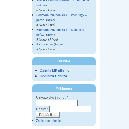
Přihlášky na soustředění a další akce
(
admin
)
6 týdnů 4 dny
Bodování závodníků v 3.kole I.ligy +
pořadí
(
miler
)
6 týdnů 5 dnů
Bodování závodníků v 2.kole I.ligy +
pořadí
(
miler
)
8 týdnů 19 hodin
KPD žactvo
(
hanus
)
8 týdnů 4 dny
Historie
Galerie MB atletiky
Hodinovka chůze
Přihlášení
Uživatelské jméno:
*
Heslo:
*
Zaslat nové heslo