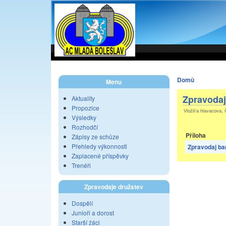
Domů
Menu
Zpravodaj
Aktuality
Propozice
Vložil/a hlavacova, 
Výsledky
Rozhodčí
Příloha
Zápisy ze schůze
Přehledy výkonnosti
Zpravodaj ba
Zaplacené příspěvky
Trenéři
Zpravodaje družstev
Dospělí
Junioři a dorost
Starší žáci