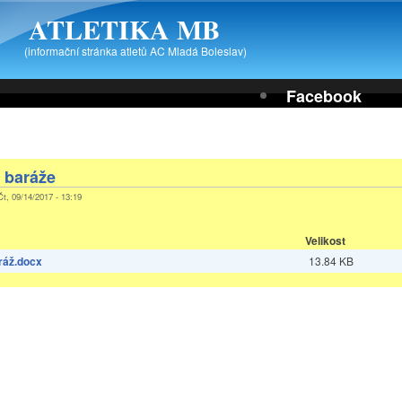
ATLETIKA MB
(informační stránka atletů AC Mladá Boleslav)
Facebook
 baráže
Čt, 09/14/2017 - 13:19
Velikost
ráž.docx
13.84 KB