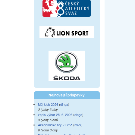
Nejnovější příspěvky
Můj klub 2026
(
dinga
)
2 týdny 3 dny
zápis výbor 25. 6. 2026
(
dinga
)
3 týdny 5 dnů
Akademické hry v Brně
(
miler
)
6 týdnů 3 dny