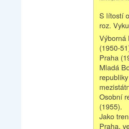
S lítost
roz. Vyku
Výborná k
(1950-51
Praha (1
Mladá Bol
republik
mezistátn
Osobní re
(1955).
Jako tre
Praha, v