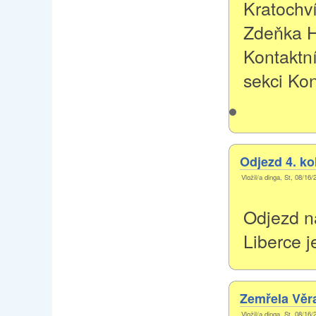
Kratochví
Zdeňka 
Kontaktní
sekci Kon
Odjezd 4. kol
Vložil/a dinga, St, 08/16/
Odjezd na
Liberce j
Zemřela Věr
Vložil/a dinga, St, 08/16/