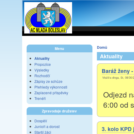
Domů
Menu
Aktuality
Aktuality
Propozice
Baráž ženy -
Výsledky
Rozhodčí
Vložil/a dinga, St, 08/30/
Zápisy ze schůze
Přehledy výkonnosti
Odjezd na
Zaplacené příspěvky
Trenéři
6:00 od s
Zpravodaje družstev
Dospělí
Junioři a dorost
3. kolo KPD 
Starší žáci