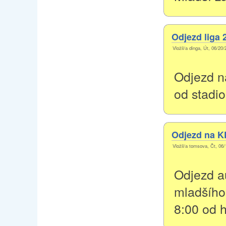
Odjezd liga 2
Vložil/a dinga, Út, 06/20/
Odjezd na
od stadio
Odjezd na KP
Vložil/a tomsova, Čt, 06/
Odjezd a
mladšího 
8:00 od h