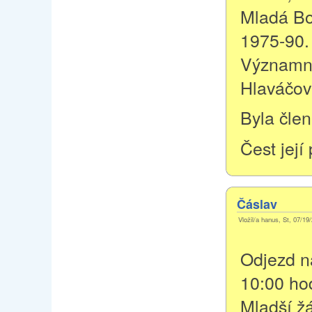
Mladá Bol
1975-90.
Významní 
Hlaváčová
Byla čle
Čest její
Čáslav
Vložil/a hanus, St, 07/19
Odjezd na
10:00 ho
Mladší žá