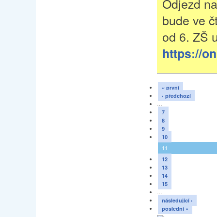
Odjezd na
bude ve čt
od 6. ZŠ u
https://o
« první
‹ předchozí
…
7
8
9
10
11
12
13
14
15
…
následující ›
poslední »