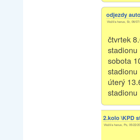
odjezdy aut
Vložil/a hanus, St, 06/07
čtvrtek 8
stadionu 
sobota 10
stadionu
úterý 13.
stadionu 
2.kolo \KPD st
Vložil/a hanus, Po, 05/22/2